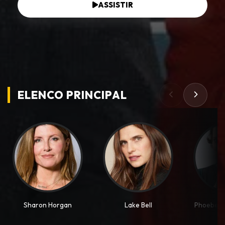
ASSISTIR
ELENCO PRINCIPAL
Sharon Horgan
Lake Bell
Phoebe W