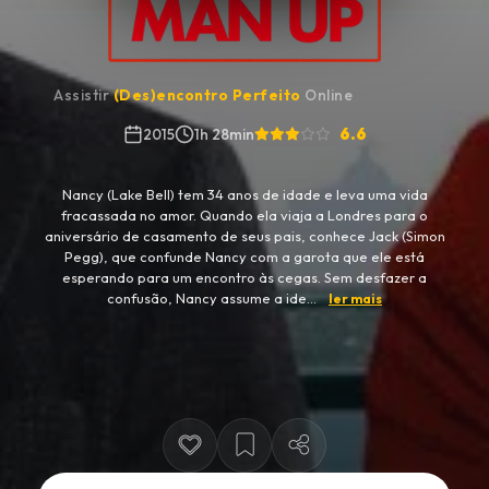
Assistir
(Des)encontro Perfeito
Online
6.6
2015
1h 28min
Nancy (Lake Bell) tem 34 anos de idade e leva uma vida
fracassada no amor. Quando ela viaja a Londres para o
aniversário de casamento de seus pais, conhece Jack (Simon
Pegg), que confunde Nancy com a garota que ele está
esperando para um encontro às cegas. Sem desfazer a
confusão, Nancy assume a ide...
ler mais