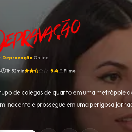
ir
Depravação
Online
5.4
4
1h 52min
Filme
upo de colegas de quarto em uma metrópole d
 inocente e prossegue em uma perigosa jorna