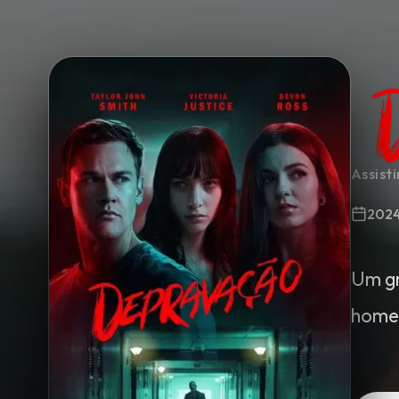
Minha Lista
Pesquisar
Assist
202
Um gr
homem