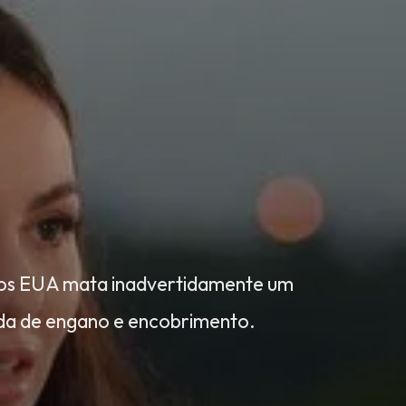
os EUA mata inadvertidamente um
da de engano e encobrimento.