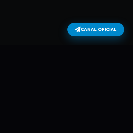
CANAL OFICIAL
Dublados
atualiza todas as séries no dia em
perflix não armazena filmes e séries