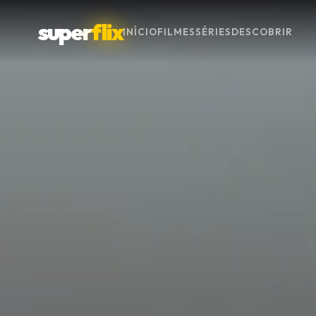
super
flix
INÍCIO
FILMES
SÉRIES
DESCOBRIR
Menu