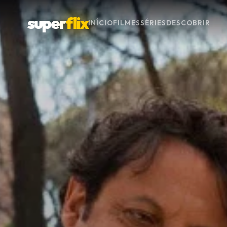
super
flix
INÍCIO
FILMES
SÉRIES
DESCOBRIR
Menu