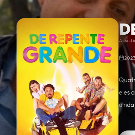
D
Minha Lista
Assist
Pesquisar
202
Quatr
eles 
ainda