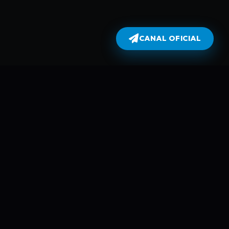
CANAL OFICIAL
Dublados
atualiza todas as séries no dia em
perflix não armazena filmes e séries
 automáticamente usando Robots e
mes é da parte de plataformas como