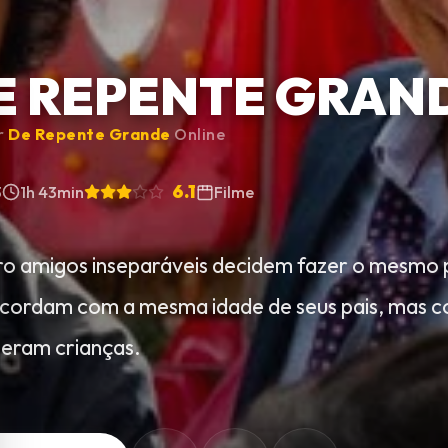
E REPENTE GRAN
ir
De Repente Grande
Online
6.1
3
1h 43min
Filme
o amigos inseparáveis decidem fazer o mesmo pe
acordam com a mesma idade de seus pais, ma
 eram crianças.