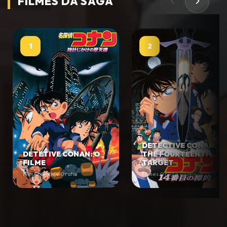
FILMES DA
SAGA
1
2
DETECTIVE CONAN:
DETETIVE CONAN: O
THE FOURTEENTH
FILME
TARGET
Filmes Online Gratis
Filmes Online Gratis