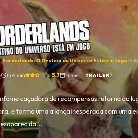
ir
Borderlands: O Destino do Universo Está em Jogo
Onl
5.7
4
1h 41min
Filme
TRAILER
nfame caçadora de recompensas retorna ao luga
ra, e forma uma aliança inesperada com uma eq
 desaparecida...