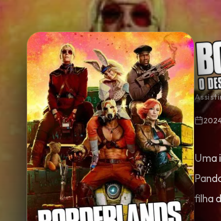
Minha Lista
Pesquisar
Assist
202
Uma i
Pando
filha