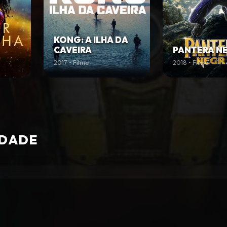
KONG: A ILHA DA
CAVEIRA
PANTERA N
2017 • Filme
2018 • Filme
IDADE