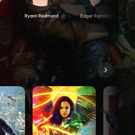
Ryann Redmond
Edgar Ramírez
A