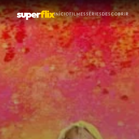
super
flix
INÍCIO
FILMES
SÉRIES
DESCOBRIR
Menu