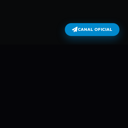
CANAL OFICIAL
Dublados
atualiza todas as séries no dia em
perflix não armazena filmes e séries