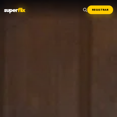
super
flix
REGISTRAR
Menu