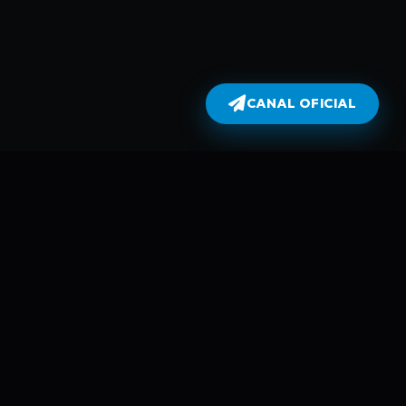
CANAL OFICIAL
Dublados
atualiza todas as séries no dia em
perflix não armazena filmes e séries