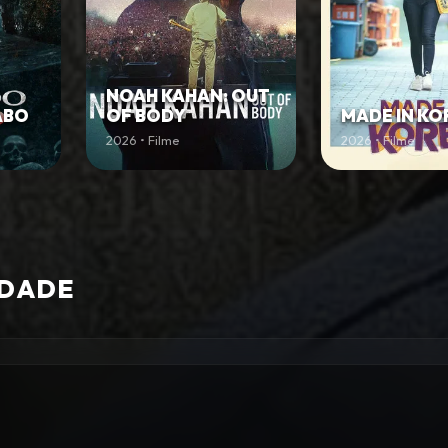
NOAH KAHAN: OUT
ABO
OF BODY
MADE IN KO
2026 • Filme
2026 • Filme
IDADE