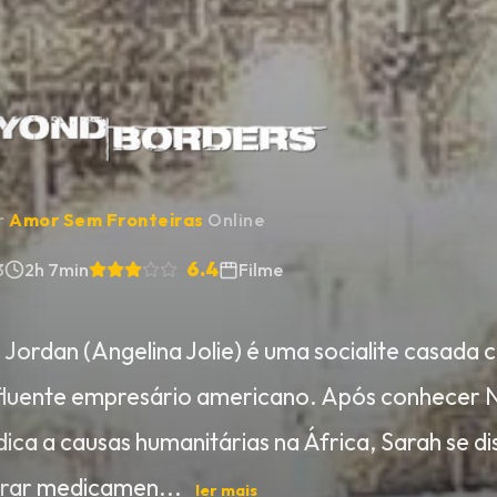
ir
Amor Sem Fronteiras
Online
6.4
3
2h 7min
Filme
 Jordan (Angelina Jolie) é uma socialite casada 
fluente empresário americano. Após conhecer N
dica a causas humanitárias na África, Sarah se d
rar medicamen...
ler mais