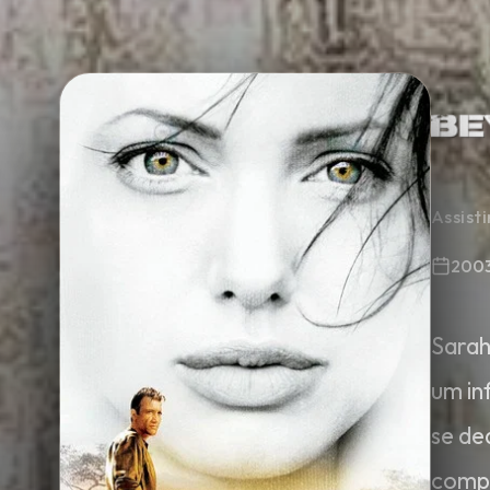
Minha Lista
Pesquisar
Assist
200
Sarah
um in
se de
comp