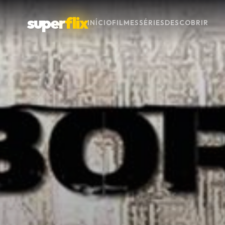
super
flix
INÍCIO
FILMES
SÉRIES
DESCOBRIR
Menu