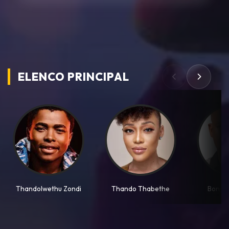
ELENCO PRINCIPAL
Thandolwethu Zondi
Thando Thabethe
Bongil