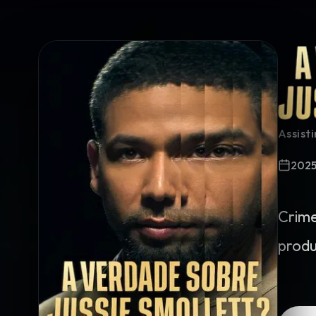
Minha Lista
Pesquisar
Assist
202
Crime
produ