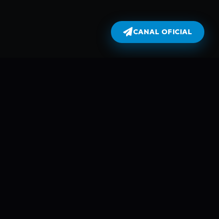
CANAL OFICIAL
Dublados
atualiza todas as séries no dia em
perflix não armazena filmes e séries
 automáticamente usando Robots e
mes é da parte de plataformas como