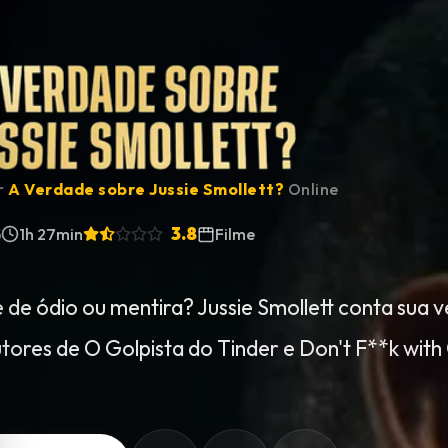
ir
A Verdade sobre Jussie Smollett?
Online
3.8
5
1h 27min
Filme
 de ódio ou mentira? Jussie Smollett conta sua
tores de O Golpista do Tinder e Don't F**k wit