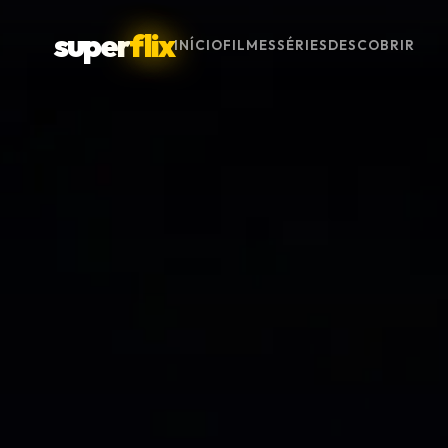
super
flix
INÍCIO
FILMES
SÉRIES
DESCOBRIR
Menu