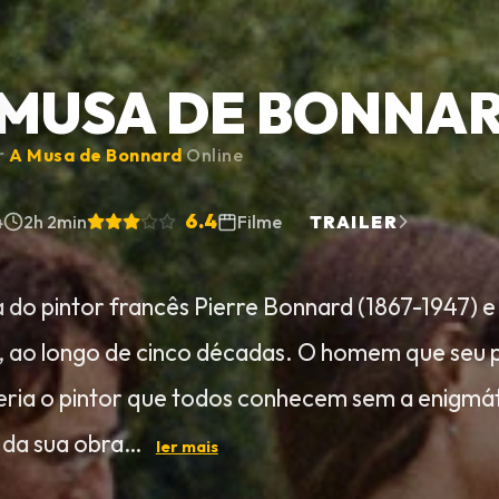
 MUSA DE BONNA
ir
A Musa de Bonnard
Online
6.4
4
2h 2min
Filme
TRAILER
a do pintor francês Pierre Bonnard (1867-1947) 
, ao longo de cinco décadas. O homem que seu paí
eria o pintor que todos conhecem sem a enigmá
 da sua obra…
ler mais