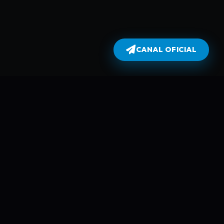
CANAL OFICIAL
Dublados
atualiza todas as séries no dia em
perflix não armazena filmes e séries