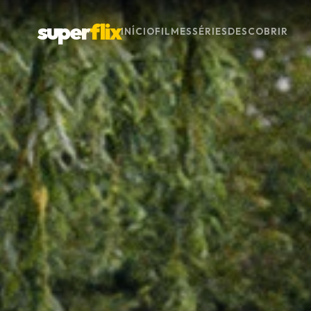
super
flix
INÍCIO
FILMES
SÉRIES
DESCOBRIR
Menu