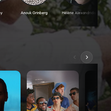
oy
Anouk Grinberg
Hélène Alexandridis