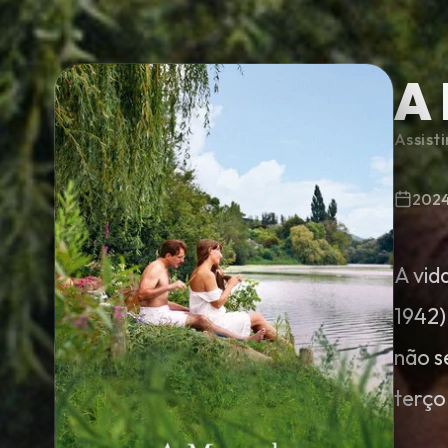
A
Minha Lista
Assist
Pesquisar
202
A vid
1942)
não s
terço