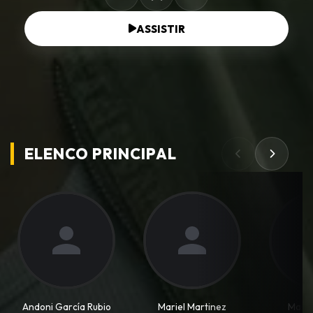
ASSISTIR
ELENCO PRINCIPAL
Andoni García Rubio
Mariel Martinez
María