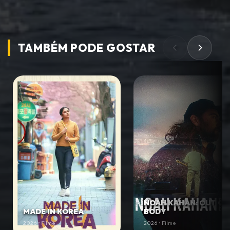
TAMBÉM PODE
GOSTAR
NOAH KAHAN: OUT OF
MADE IN KOREA
BODY
2026 • Filme
2026 • Filme