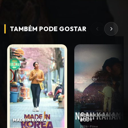
TAMBÉM PODE
GOSTAR
NOAH KAHAN: OUT OF
MADE IN KOREA
BODY
2026 • Filme
2026 • Filme